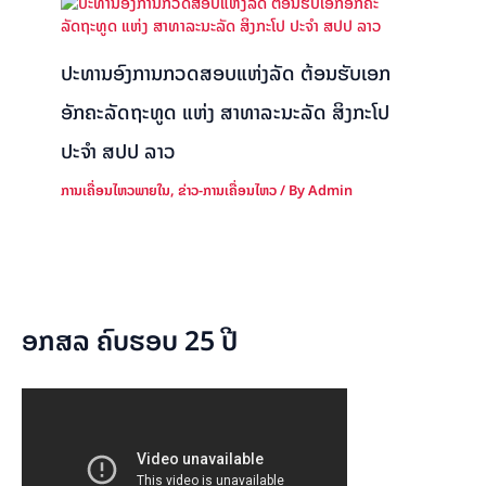
ປະທານອົງການກວດສອບແຫ່ງລັດ ຕ້ອນຮັບເອກ
ອັກຄະລັດຖະທູດ ແຫ່ງ ສາທາລະນະລັດ ສິງກະໂປ
ປະຈຳ ສປປ ລາວ
ການເຄື່ອນໄຫວພາຍໃນ
,
ຂ່າວ-ການເຄື່ອນໄຫວ
/ By
Admin
ອກສລ ຄົບຮອບ 25 ປີ