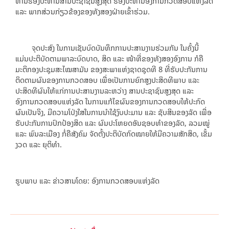
ທ່ານຮອງປະທານສານປະຊາຊົນສູງສຸດ ຮອງປະທານອົງການກວດສອບແຫ່ງລັດ
ແລະ ພາກສ່ວນກ່ຽວຂ້ອງຂອງທັງສອງຝ່າຍເຂົ້າຮ່ວມ.
ຈຸດປະສົງ ໃນການເຊັນບົດບັນທຶກການປະສານງານຮ່ວມກັນ ໃນຄັ້ງນີ້
ແມ່ນປະຕິບັດຕາມພາລະບົດບາດ, ສິດ ແລະ ໜ້າທີ່ຂອງທັງສອງອົງການ ກໍຄື
ມະຕິກອງປະຊຸມສະໄໝສາມັນ ຂອງສະພາແຫ່ງຊາດຊຸດທີ 8 ທີ່ຮັບປະກັນການ
ຕິດຕາມຜົນຂອງການກວດສອບ ເພື່ອເປັນການຍົກສູງປະສິດທີພາບ ແລະ
ປະສິດທີຜົນໃຫ້ແກ່ການປະສານງານລະຫວ່າງ ສານປະຊາຊົນສູງສຸດ ແລະ
ອົງການກວດສອບແຫ່ງລັດ ໃນການແກ້ໄຂຜົນຂອງການກວດສອບໃຫ້ປະກົດ
ຜົນເປັນຈິງ, ມີຄວາມໂປ່ງໃສໃນການນຳໃຊ້ງົບປະມານ ແລະ ຊັບສິນຂອງລັດ ເພື່ອ
ຮັບປະກັນການປົກປ້ອງສິດ ແລະ ຜົນປະໂຫຍດອັນຊອບທຳຂອງລັດ, ລວມໝູ່
ແລະ ພົນລະເມືອງ ກໍ່ຄືສັງຄົມ ຈັດຕັ້ງປະຕິບັດກົດໝາຍໃຫ້ມີຄວາມສັກສິດ, ເຂັ້ມ
ງວດ ແລະ ຍຸຕິທຳ.
ຮູບພາບ ແລະ ຂ່າວສານໂດຍ: ອົງການກວດສອບແຫ່ງລັດ