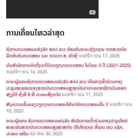
ການເຄື່ອນໄຫວລ່າສຸດ
ອົງການກວດສອບແຫ່ງລັດ ສປປ ລາວ ຕ້ອນຮັບຄະນະຊ່ຽວຊານ ຈາກສະຖາບັນ
ຝຶກອົບຮົມກວດສອບ ແລະ ກວດກາ ສ. ເກົາຫຼີ
พฤศจิกายน 17, 2025
ຜົນສໍາເລັດການຈັດຕັ້ງປະຕິບັດວຽກງານກວດສອບ ໃນໄລຍະ 5 ປີ (2021-2025)
พฤศจิกายน 14, 2025
ຄະນະຜູ້ແທນອົງການກວດສອບແຫ່ງລັດ ສປປ ລາວ ເດີນທາງເຂົ້າຮ່ວມກອງ
ປະຊຸມສຸດຍອດຂອງສະຖາບັນກວດສອບສູງສຸດບັນດາປະເທດອາຊີຕາເວັນອອກ
ສ່ຽງໃຕ້ ຄັ້ງທີ 8 ທີ່ ປະເທດສິງກະໂປ
พฤศจิกายน 11, 2025
ສ້າງຄວາມເຂັ້ມແຂງວຽກງານກວດສອບໃຫ້ແກ່ນັກກວດສອບຂັ້ນ 2
พฤศจิกายน
10, 2025
ຄະນະຜູ້ແທນ ອົງການກວດສອບແຫ່ງລັດ ສຳເລັດການເຂົ້າຮ່ວມກອງປະຊຸມໃຫຍ່
ສະຫະພັນສະຖາບັນກວດສອບສູງສຸດສາກົນ (ອິນໂຕຊາຍ) ທີ່ຊາມ ເອວ ແຊັກ,
ປະເທດ ເອຢິບ
ตุลาคม 30, 2025