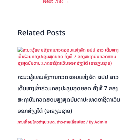
Next เรื่อง
→
Related Posts
ຄະນະຜູ້ແທນອົງການກວດສອບແຫ່ງລັດ ສປປ ລາວ
ເດີນທາງເຂົ້າຮ່ວມກອງປະຊຸມສຸດຍອດ ຄັ້ງທີ 7 ຂອງ
ສະຖາບັນກວດສອບສູງສຸດບັນດາປະເທດອາຊີຕາເວັນ
ອອກສ່ຽງໃຕ້ (ອາຊຽນຊາຍ)
ການເຄື່ອນໄຫວຕ່າງປະເທດ
,
ຂ່າວ-ການເຄື່ອນໄຫວ
/ By
Admin