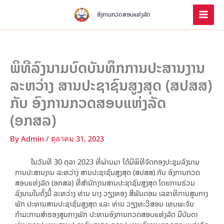
Skip
to
ອົງການກວດສອບແຫ່ງລັດ
content
ພິທີລົງນາມບົດບັນທຶກການປະສານງານ
ລະຫວ່າງ ສານປະຊາຊົນສູງສຸດ (ສປສສ)
ກັບ ອົງການກວດສອບແຫ່ງລັດ
(ອກສລ)
By
Admin
/
ตุลาคม 31, 2023
ໃນວັນທີ 30 ຕຸລາ 2023 ທີ່ຜ່ານມາ ໄດ້ມີພິທີຈັດກອງປະຊຸມລົງນາມ
ການປະສານງານ ລະຫວ່າງ ສານປະຊາຊົນສູງສຸດ (ສປສສ) ກັບ ອົງການກວດ
ສອບແຫ່ງລັດ (ອກສລ) ທີ່ສຳນັກງານສານປະຊາຊົນສູງສຸດ ໂດຍການຮ່ວມ
ລົງນາມໃນຄັ້ງນີ້ ລະຫວ່າງ ທ່ານ ນາງ ວຽງທອງ ສີພັນດອນ ເລຂາທິການສູນກາງ
ພັກ ປະທານສານປະຊາຊົນສູງສຸດ ແລະ ທ່ານ ວຽງທະວີສອນ ເທບພະຈັນ
ກຳມະການສຳຮອງສູນກາງພັກ ປະທານອົງການກວດສອບແຫ່ງລັດ ມີບັນດາ