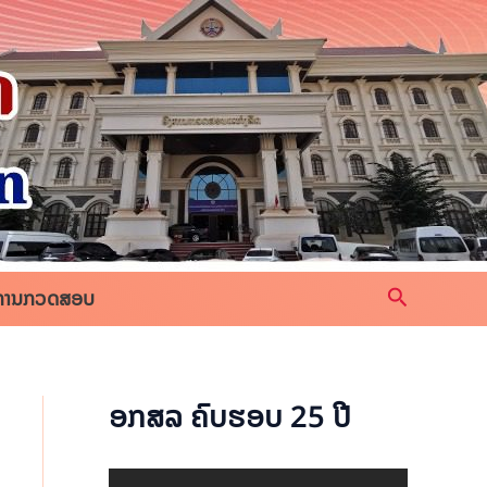
Search
ການກວດສອບ
ອກສລ ຄົບຮອບ 25 ປີ