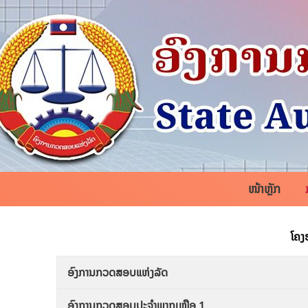
Skip
to
content
ໜ້າຫຼັກ
ໂຄງຮ
ອົງການກວດສອບແຫ່ງລັດ
ອົງການກວດສອບປະຈຳພາກເໜືອ 1