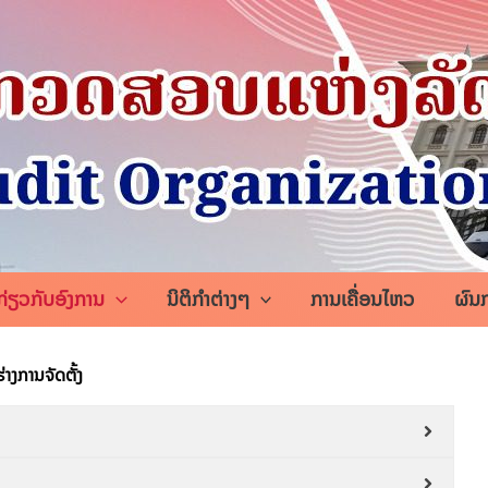
ກ່ຽວກັບອົງການ
ນິຕິກຳຕ່າງໆ
ການເຄື່ອນໄຫວ
ຜົນ
່າງການຈັດຕັ້ງ