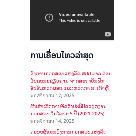
ການເຄື່ອນໄຫວລ່າສຸດ
ອົງການກວດສອບແຫ່ງລັດ ສປປ ລາວ ຕ້ອນ
ຮັບຄະນະຊ່ຽວຊານ ຈາກສະຖາບັນຝຶກ
ອົບຮົມກວດສອບ ແລະ ກວດກາ ສ. ເກົາຫຼີ
พฤศจิกายน 17, 2025
ຜົນສໍາເລັດການຈັດຕັ້ງປະຕິບັດວຽກງານ
ກວດສອບ ໃນໄລຍະ 5 ປີ (2021-2025)
พฤศจิกายน 14, 2025
ຄະນະຜູ້ແທນອົງການກວດສອບແຫ່ງລັດ