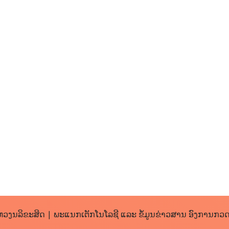
ວງນລິຂະສິດ | ພະແນກເຕັກໂນໂລຊີ ແລະ ຂໍ້ມູນຂ່າວສານ ອົງການກວ