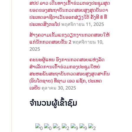
ສປປ ລາວ ເດີນທາງເຂົ້າຮ່ວມກອງປະຊຸມສຸດ
ຍອດຂອງສະຖາບັນກວດສອບສູງສຸດບັນດາ
ປະເທດອາຊີຕາເວັນອອກສ່ຽງໃຕ້ ຄັ້ງທີ 8 ທີ່
ປະເທດສິງກະໂປ
พฤศจิกายน 11, 2025
ສ້າງຄວາມເຂັ້ມແຂງວຽກງານກວດສອບໃຫ້
ແກ່ນັກກວດສອບຂັ້ນ 2
พฤศจิกายน 10,
2025
ຄະນະຜູ້ແທນ ອົງການກວດສອບແຫ່ງລັດ
ສຳເລັດການເຂົ້າຮ່ວມກອງປະຊຸມໃຫຍ່
ສະຫະພັນສະຖາບັນກວດສອບສູງສຸດສາກົນ
(ອິນໂຕຊາຍ) ທີ່ຊາມ ເອວ ແຊັກ, ປະເທດ
ເອຢິບ
ตุลาคม 30, 2025
ຈຳນວນຜູ້ເຂົ້າຊົມ