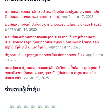
ອົງການກວດສອບແຫ່ງລັດ ສປປ ລາວ ຕ້ອນຮັບຄະນະຊ່ຽວຊານ ຈາກສະຖາບັນ
ຝຶກອົບຮົມກວດສອບ ແລະ ກວດກາ ສ. ເກົາຫຼີ
พฤศจิกายน 17, 2025
ຜົນສໍາເລັດການຈັດຕັ້ງປະຕິບັດວຽກງານກວດສອບ ໃນໄລຍະ 5 ປີ (2021-2025)
พฤศจิกายน 14, 2025
ຄະນະຜູ້ແທນອົງການກວດສອບແຫ່ງລັດ ສປປ ລາວ ເດີນທາງເຂົ້າຮ່ວມກອງ
ປະຊຸມສຸດຍອດຂອງສະຖາບັນກວດສອບສູງສຸດບັນດາປະເທດອາຊີຕາເວັນອອກ
ສ່ຽງໃຕ້ ຄັ້ງທີ 8 ທີ່ ປະເທດສິງກະໂປ
พฤศจิกายน 11, 2025
ສ້າງຄວາມເຂັ້ມແຂງວຽກງານກວດສອບໃຫ້ແກ່ນັກກວດສອບຂັ້ນ 2
พฤศจิกายน
10, 2025
ຄະນະຜູ້ແທນ ອົງການກວດສອບແຫ່ງລັດ ສຳເລັດການເຂົ້າຮ່ວມກອງປະຊຸມໃຫຍ່
ສະຫະພັນສະຖາບັນກວດສອບສູງສຸດສາກົນ (ອິນໂຕຊາຍ) ທີ່ຊາມ ເອວ ແຊັກ,
ປະເທດ ເອຢິບ
ตุลาคม 30, 2025
ຈຳນວນຜູ້ເຂົ້າຊົມ