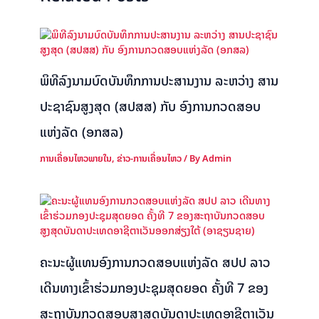
ພິທີລົງນາມບົດບັນທຶກການປະສານງານ ລະຫວ່າງ ສານ
ປະຊາຊົນສູງສຸດ (ສປສສ) ກັບ ອົງການກວດສອບ
ແຫ່ງລັດ (ອກສລ)
ການເຄື່ອນໄຫວພາຍໃນ
,
ຂ່າວ-ການເຄື່ອນໄຫວ
/ By
Admin
ຄະນະຜູ້ແທນອົງການກວດສອບແຫ່ງລັດ ສປປ ລາວ
ເດີນທາງເຂົ້າຮ່ວມກອງປະຊຸມສຸດຍອດ ຄັ້ງທີ 7 ຂອງ
ສະຖາບັນກວດສອບສູງສຸດບັນດາປະເທດອາຊີຕາເວັນ