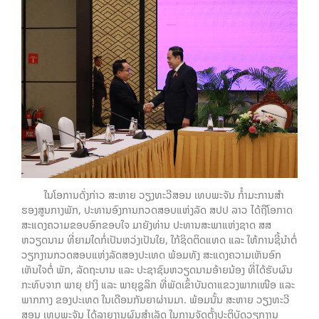
ໃນໂອການດັ່ງກ່າວ ສະຫາຍ ວຽງທະວີສອນ ເທບພະຈັນ ກໍໍາມະການສໍາ
ຮອງສູນກາງພັກ, ປະທານອົງການກວດສອບແຫ່ງລັດ ສປປ ລາວ ໄດ້ຖືໂອກາດ
ສະແດງຄວາມຂອບອົກຂອບໃຈ ມາຍັງທ່ານ ປະທານສະພາແຫ່ງຊາດ ສສ
ຫວຽດນາມ ທີ່ຍາມໃດກໍ່ເປັນຫວ່ງເປັນໃຍ, ໃກ້ຊິດຕິດແທດ ແລະ ໃຫ້ການຊີ້ນໍາຕໍ່
ວຽກງານກວດສອບແຫ່ງລັດສອງປະເທດ ພ້ອມທັງ ສະແດງຄວາມເຫັນອົກ
ເຫັນໃຈຕໍ່ ພັກ, ລັດຖະບານ ແລະ ປະຊາຊົນຫວຽດນາມອ້າຍນ້ອງ ທີ່ໄດ້ຮັບຜົນ
ກະທົບຈາກ ພາຍຸ ຢາງິ ແລະ ພາຍຸຊູລິກ ທີ່ພັດເຂົ້າບັນດາແຂວງພາກເໜືອ ແລະ
ພາກກາງ ຂອງປະເທດ ໃນເດືອນກັນຍາຜ່ານມາ. ພ້ອມນັ້ນ ສະຫາຍ ວຽງທະວີ
ສອນ ເທບພະຈັນ ໄດ້ລາຍງານຜົນສຳເລັດ ໃນການຈັດຕັ້ງປະຕິບັດວຽກງານ