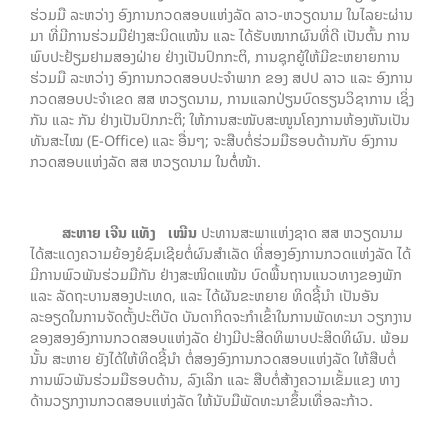
ຮ່ວມມື ລະຫວ່າງ ອົງການກວດສອບແຫ່ງລັດ ລາວ-ຫວຽດນາມ ໃນໄລຍະຜ່ານ
ມາ ທີ່ມີການຮ່ວມມືຢ່າງສະນິດແໜ້ນ ແລະ ໄດ້ຮັບໜາກຜົນທີ່ດີ ເປັນຕົ້ນ ການ
ພົບປະຢ້ຽມຢາມສອງຝ່າຍ ຢ່າງເປັນປົກກະຕິ, ການຊຸກຍູ້ໃຫ້ມີຂະຫຍາຍການ
ຮ່ວມມື ລະຫວ່າງ ອົງການກວດສອບປະຈຳພາກ ຂອງ ສປປ ລາວ ແລະ ອົງການ
ກວດສອບປະຈຳເຂດ ສສ ຫວຽດນາມ, ການແລກປ່ຽນບົດຮຽນວິຊາການ ເຊິ່ງ
ກັນ ແລະ ກັນ ຢ່າງເປັນປົກກະຕິ; ໃຫ້ການສະໜັບສະໜູນໂຄງການຫ້ອງຫັນເປັນ
ທັນສະໄໝ (E-Office) ແລະ ອື່ນໆ; ຈະສືບຕໍ່ຮ່ວມມືຮອບດ້ານກັບ ອົງການ
ກວດສອບແຫ່ງລັດ ສສ ຫວຽດນາມ ໃນຕໍໍ່ໜ້າ.
ສະຫາຍ ເຈີນ ແທັງ ເໝີນ
ປະທານສະພາແຫ່ງຊາດ ສສ ຫວຽດນາມ
ໄດ້ສະແດງຄວາມຍ້ອງຍໍຊົມເຊີຍຕໍ່ຜົນສຳເລັດ ທີ່ສອງອົງການກວດແຫ່ງລັດ ໄດ້
ມີການພົວພັນຮ່ວມມືກັນ ຢ່າງສະໜິດແໜ້ນ ບົດພື້ນຖານແນວທາງຂອງພັກ
ແລະ ລັດຖະບານສອງປະເທດ, ແລະ ໄດ້ຜັນຂະຫຍາຍ ທິດຊີ້ນຳ ເປັນອັນ
ລະອຽດໃນການຈັດຕັ້ງປະຕິບັດ ບັນດາກິດຈະກຳເຂົ້າໃນການພັດທະນາ ວຽກງານ
ຂອງສອງອົງການກວດສອບແຫ່ງລັດ ຢ່າງມີປະສິດທິພາບປະສິດທິຜົນ. ພ້ອມ
ນັ້ນ ສະຫາຍ ຍັງໄດ້ໃຫ້ທິດຊີ້ນຳ ຕໍ່ສອງອົງການກວດສອບແຫ່ງລັດ ໃຫ້ສືບຕໍ່
ການພົວພັນຮ່ວມມືຮອບດ້ານ, ລົງເລິກ ແລະ ສືບຕໍ່ສ້າງຄວາມເຂັ້ມແຂງ ທາງ
ດ້ານວຽກງານກວດສອບແຫ່ງລັດ ໃຫ້ນັບມືພັດທະນາຂຶ້ນເທື່ອລະກ້າວ.