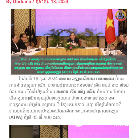
By
Doddina
/
ตุลาคม 18, 2024
ໃນວັນທີ 18 ຕຸລາ 2024
ສະຫາຍ ວຽງທະວີສອນ ເທບພະຈັນ
ກໍໍາມະ
ການສໍາຮອງສູນກາງພັກ, ປະທານອົງການກວດສອບແຫ່ງລັດ ສປປ ລາວ ພ້ອມ
ດ້ວຍຄະນະ ໄດ້ເຂົ້າຢ້ຽມຂ່ຳນັບ
ສະຫາຍ ເຈີນ ແທັງ ເໝີນ
ກໍາມະການກົມການ
ເມືອງສູນກາງພັກກອມມູນິດຫວຽດນາມ ປະທານສະພາແຫ່ງຊາດ ສສ
ຫວຽດນາມ ຢ່າງເປັນທາງການ ທີ່ ໂຮງແຮມຄຣາວພ່າຊາ ເນື່ອງໃນໂອກາດທີ່
ທ່ານມາເຂົ້າຮ່ວມກອງປະຊຸມສະມັດຊາລັດຖະສະພາລະຫວ່າງຊາດອາຊຽນ
(
AIPA)
ຄັ້ງທີ 45 ທີ່ ສປປ ລາວ.