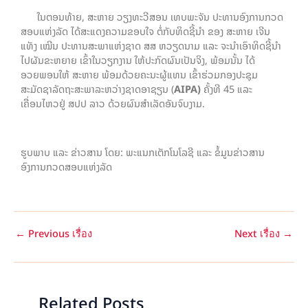
ໃນຕອນທ້າຍ, ສະຫາຍ ວຽງທະວີສອນ ເທບພະຈັນ ປະທານອົງການກວດ
ສອບແຫ່ງລັດ ໄດ້ສະແດງຄວາມຂອບໃຈ ຕໍ່ກັບທິດຊີ້ນຳ ຂອງ ສະຫາຍ ເຈີນ
ແທັງ ເໝີນ ປະທານສະພາແຫ່ງຊາດ ສສ ຫວຽດນາມ ແລະ ຈະນຳເອົາທິດຊີ້ນຳ
ໄປຜັນຂະຫຍາຍ ເຂົ້າໃນວຽກງານ ໃຫ້ປະກົດຜົນເປັນຈິງ, ພ້ອມນັ້ນ ໄດ້
ອວຍພອນໃຫ້ ສະຫາຍ ພ້ອມດ້ວຍຄະນະຜູ້ແທນ ເຂົ້າຮ່ວມກອງປະຊຸມ
ສະມັດຊາລັດຖະສະພາລະຫວ່າງຊາດອາຊຽນ (
AIPA)
ຄັ້ງທີ 45 ແລະ
ເຄື່ອນໄຫວຢູ່ ສປປ ລາວ ດ້ວຍຜົນສຳເລັດອັນຈົບງາມ.
ຮູບພາບ ແລະ ຂ່າວສານ ໂດຍ: ພະແນກເຕັກໂນໂລຊີ ແລະ ຂໍ້ມູນຂ່າວສານ
ອົງການກວດສອບແຫ່ງລັດ
←
Previous เรื่อง
Next เรื่อง
→
Related Posts