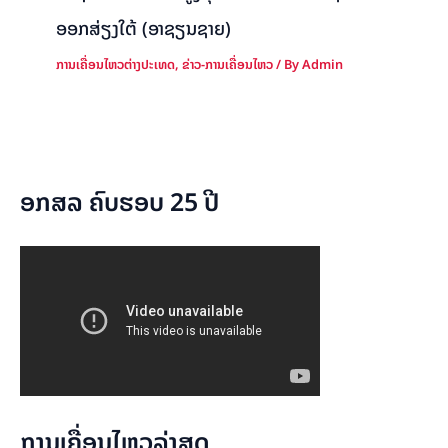
ອອກສ່ຽງໃຕ້ (ອາຊຽນຊາຍ)
ການເຄື່ອນໄຫວຕ່າງປະເທດ
,
ຂ່າວ-ການເຄື່ອນໄຫວ
/ By
Admin
ອກສລ ຄົບຮອບ 25 ປີ
ການເຄື່ອນໄຫວລ່າສຸດ