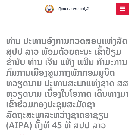
Skip
to
ອົງການກວດສອບແຫ່ງລັດ
content
ທ່ານ ປະທານອົງການກວດສອບແຫ່ງລັດ
ສປປ ລາວ ພ້ອມດ້ວຍຄະນະ ເຂົ້າຢ້ຽມ
ຂ່ຳນັບ ທ່ານ ເຈີນ ແທັງ ເໝີນ ກຳມະການ
ກົມການເມືອງສູນກາງພັກກອມມູນິດ
ຫວຽດນາມ ປະທານສະພາແຫ່ງຊາດ ສສ
ຫວຽດນາມ ເນື່ອງໃນໂອກາດ ເດີນທາງມາ
ເຂົ້າຮ່ວມກອງປະຊຸມສະມັດຊາ
ລັດຖະສະພາລະຫວ່າງຊາດອາຊຽນ
(AIPA) ຄັ້ງທີ 45 ທີ່ ສປປ ລາວ