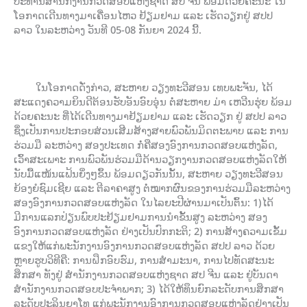
ປະທານສຳນັກງານກວດສອບແຫ່ງຊາດ ສປ ຈີນ ພ້ອມດ້ວຍຄະນະ ໃນ
ໂອກາດເດີນທາງມາເຄື່ອນໄຫວ ຢ້ຽມຢາມ ແລະ ເຮັດວຽກຢູ່ ສປປ
ລາວ ໃນລະຫວ່າງ ວັນທີ 05-08 ກັນຍາ 2024 ນີ້.
ໃນໂອກາດດັ່ງກ່າວ, ສະຫາຍ ວຽງທະວີສອນ ເທບພະຈັນ, ໄດ້
ສະແດງຄວາມຍິນດີຕ້ອນຮັບອັນອົບອຸ່ນ ຕໍ່ສະຫາຍ ມ່າ ເຫວີນຮຸ່ຍ ພ້ອມ
ດ້ວຍຄະນະ ທີ່ໄດ້ເດີນທາງມາຢ້ຽມຢາມ ແລະ ເຮັດວຽກ ຢູ່ ສປປ ລາວ
ຊຶ່ງເປັນການປະກອບສ່ວນເສີມສ້າງສາຍພົວພັນມິດຕະພາບ ແລະ ການ
ຮ່ວມມື ລະຫວ່າງ ສອງປະເທດ ກໍ່ຄືສອງອົງການກວດສອບແຫ່ງລັດ,
ເວົ້າສະເພາະ ການພົວພັນຮ່ວມມືດ້ານວຽກງານກວດສອບແຫ່ງລັດໃຫ້
ນັບມື້ແໜ້ນແຟ້ນຍິ່ງໆຂຶ້ນ ພ້ອມດຽວກັນນັ້ນ, ສະຫາຍ ວຽງທະວີສອນ
ຍ້ອງຍໍຊົມເຊີຍ ແລະ ຕີລາຄາສູງ ຕໍ່ໝາກຜົນຂອງການຮ່ວມມືລະຫວ່າງ
ສອງອົງການກວດສອບແຫ່ງລັດ ໃນໄລຍະປີຜ່ານມາເປັນຕົ້ນ: 1)ໄດ້
ມີການແລກປ່ຽນພົບປະຢ້ຽມຢາມການນຳຂັ້ນສູງ ລະຫວ່າງ ສອງ
ອົງການກວດສອບແຫ່ງລັດ ຢ່າງເປັນປົກກະຕິ; 2) ການສ້າງຄວາມເຂັ້ມ
ແຂງໃຫ້ແກ່ພະນັກງານອົງການກວດສອບແຫ່ງລັດ ສປປ ລາວ ດ້ວຍ
ຫຼາຍຮູບວິທີຄື: ການຝຶກອົບຮົມ, ການສຳມະນາ, ການໄປທັດສະນະ
ສຶກສາ ທັງຢູ່ ສຳນັກງານກວດສອບແຫ່ງຊາດ ສປ ຈີນ ແລະ ຢູ່ບັນດາ
ສຳນັກງານກວດສອບປະຈຳພາກ; 3) ໄດ້ໃຫ້ທຶນຍົກລະດັບການສຶກສາ
ລະດັບປະລິນຍາໂທ ແກ່ພະນັກງານອົງການກວດສອບແຫ່ງລັດຢ່າງເປັນ