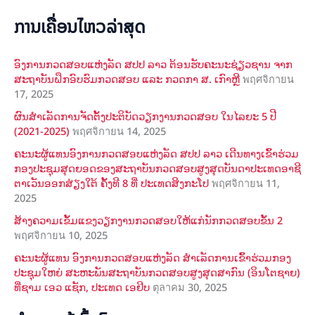
ການເຄື່ອນໄຫວລ່າສຸດ
ອົງການກວດສອບແຫ່ງລັດ ສປປ ລາວ ຕ້ອນຮັບຄະນະຊ່ຽວຊານ ຈາກ
ສະຖາບັນຝຶກອົບຮົມກວດສອບ ແລະ ກວດກາ ສ. ເກົາຫຼີ
พฤศจิกายน
17, 2025
ຜົນສໍາເລັດການຈັດຕັ້ງປະຕິບັດວຽກງານກວດສອບ ໃນໄລຍະ 5 ປີ
(2021-2025)
พฤศจิกายน 14, 2025
ຄະນະຜູ້ແທນອົງການກວດສອບແຫ່ງລັດ ສປປ ລາວ ເດີນທາງເຂົ້າຮ່ວມ
ກອງປະຊຸມສຸດຍອດຂອງສະຖາບັນກວດສອບສູງສຸດບັນດາປະເທດອາຊີ
ຕາເວັນອອກສ່ຽງໃຕ້ ຄັ້ງທີ 8 ທີ່ ປະເທດສິງກະໂປ
พฤศจิกายน 11,
2025
ສ້າງຄວາມເຂັ້ມແຂງວຽກງານກວດສອບໃຫ້ແກ່ນັກກວດສອບຂັ້ນ 2
พฤศจิกายน 10, 2025
ຄະນະຜູ້ແທນ ອົງການກວດສອບແຫ່ງລັດ ສຳເລັດການເຂົ້າຮ່ວມກອງ
ປະຊຸມໃຫຍ່ ສະຫະພັນສະຖາບັນກວດສອບສູງສຸດສາກົນ (ອິນໂຕຊາຍ)
ທີ່ຊາມ ເອວ ແຊັກ, ປະເທດ ເອຢິບ
ตุลาคม 30, 2025