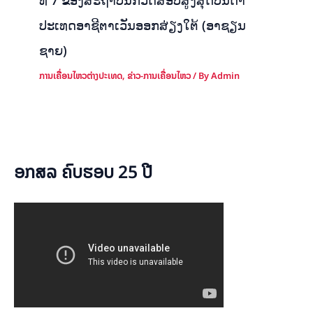
ປະເທດອາຊີຕາເວັນອອກສ່ຽງໃຕ້ (ອາຊຽນ
ຊາຍ)
ການເຄື່ອນໄຫວຕ່າງປະເທດ
,
ຂ່າວ-ການເຄື່ອນໄຫວ
/ By
Admin
ອກສລ ຄົບຮອບ 25 ປີ