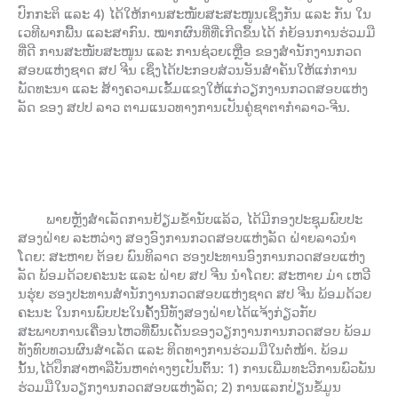
ປົກກະຕິ ແລະ 4) ໄດ້ໃຫ້ການສະໜັບສະສະໜູນເຊິ່ງກັນ ແລະ ກັນ ໃນ
ເວທີພາກພື້ນ ແລະສາກົນ. ໝາກຜົນທີ່ທີ່ເກີດຂຶ້ນໄດ້ ກໍຍ້ອນການຮ່ວມມື
ທີ່ດີ ການສະໜັບສະໜູນ ແລະ ການຊ່ວຍເຫຼືອ ຂອງສຳນັກງານກວດ
ສອບແຫ່ງຊາດ ສປ ຈີນ ເຊິ່ງໄດ້ປະກອບສ່ວນອັນສໍາຄັນໃຫ້ແກ່ການ
ພັດທະນາ ແລະ ສ້າງຄວາມເຂັ້ມແຂງໃຫ້ແກ່ວຽກງານກວດສອບແຫ່ງ
ລັດ ຂອງ ສປປ ລາວ ຕາມແນວທາງການເປັນຄູ່ຊາຕາກຳລາວ-ຈີນ.
ພາຍຫຼັງສໍາເລັດການຢ້ຽມຂ້ຳນັບແລ້ວ, ໄດ້ມີກອງປະຊຸມພົບປະ
ສອງຝ່າຍ ລະຫວ່າງ ສອງອົງການກວດສອບແຫ່ງລັດ ຝ່າຍລາວນຳ
ໂດຍ: ສະຫາຍ ຕ້ອຍ ພົນທິລາດ ຮອງປະທານອົງການກວດສອບແຫ່ງ
ລັດ ພ້ອມດ້ວຍຄະນະ ແລະ ຝ່າຍ ສປ ຈີນ ນຳໂດຍ: ສະຫາຍ ມ່າ ເຫວີ
ນຮຸ່ຍ ຮອງປະທານສຳນັກງານກວດສອບແຫ່ງຊາດ ສປ ຈີນ ພ້ອມດ້ວຍ
ຄະນະ ໃນການພົບປະໃນຄັ້ງນີ້ທັງສອງຝ່າຍໄດ້ແຈ້ງກ່ຽວກັບ
ສະພາບການເຄື່ອນໄຫວທີ່ພົ້ນເດັ່ນຂອງວຽກງານການກວດສອບ ພ້ອມ
ທັງທົບທວນຜົນສໍາເລັດ ແລະ ທິດທາງການຮ່ວມມືໃນຕໍ່ໜ້າ. ພ້ອມ
ນັ້ນ,ໄດ້ປຶກສາຫາລືບັນຫາຕ່າງໆເປັນຕົ້ນ: 1) ການເພີ່ມທະວີການພົວພັນ
ຮ່ວມມືໃນວຽກງານກວດສອບແຫ່ງລັດ; 2) ການແລກປ່ຽນຂໍ້ມູນ