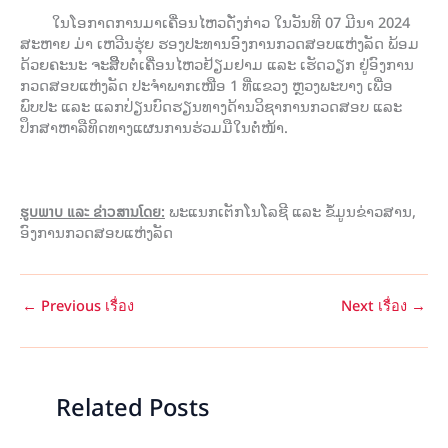
ໃນໂອກາດການມາເຄື່ອນໄຫວດັ່ງກ່າວ ໃນວັນທີ 07 ມີນາ 2024
ສະຫາຍ ມ່າ ເຫວີນຮຸ່ຍ ຮອງປະທານອົງການກວດສອບແຫ່ງລັດ ພ້ອມ
ດ້ວຍຄະນະ ຈະສືືບຕໍ່ເຄື່ອນໄຫວຢ້ຽມຢາມ ແລະ ເຮັດວຽກ ຢູ່ອົງການ
ກວດສອບແຫ່ງລັດ ປະຈໍາພາກເໜືອ 1 ທີ່ແຂວງ ຫຼວງພະບາງ ເພື່ອ
ພົບປະ ແລະ ແລກປ່ຽນບົດຮຽນທາງດ້ານວິຊາການກວດສອບ ແລະ
ປຶກສາຫາລືທິດທາງແຜນການຮ່ວມມືໃນຕໍ່ໜ້າ.
ຮູບພາບ ແລະ ຂ່າວສານໂດຍ:
ພະແນກເຕັກໂນໂລຊີ ແລະ ຂໍ້ມູນຂ່າວສານ,
ອົງການກວດສອບແຫ່ງລັດ
←
Previous เรื่อง
Next เรื่อง
→
Related Posts