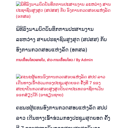
ພິທີລົງນາມບົດບັນທຶກການປະສານງານ
ລະຫວ່າງ ສານປະຊາຊົນສູງສຸດ (ສປສສ) ກັບ
ອົງການກວດສອບແຫ່ງລັດ (ອກສລ)
ການເຄື່ອນໄຫວພາຍໃນ
,
ຂ່າວ-ການເຄື່ອນໄຫວ
/ By
Admin
ຄະນະຜູ້ແທນອົງການກວດສອບແຫ່ງລັດ ສປປ
ລາວ ເດີນທາງເຂົ້າຮ່ວມກອງປະຊຸມສຸດຍອດ ຄັ້ງ
ທີ 7 ຂອງສະຖາບັນກວດສອບສູງສຸດບັນດາ