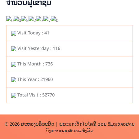
ຈຳນວນຜູ້ເຂົ້າຊົມ
Visit Today : 41
Visit Yesterday : 116
This Month : 736
This Year : 21960
Total Visit : 52770
© 2026 ສະຫວງນລິຂະສິດ | ພະແນກເຕັກໂນໂລຊີ ແລະ ຂໍ້ມູນຂ່າວສານ
ອົງການກວດສອບແຫ່ງລັດ