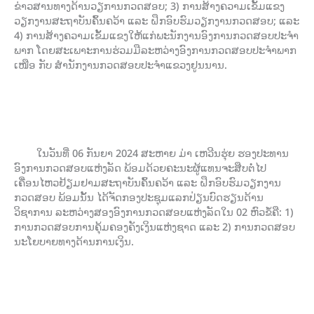
ຂ່າວສານທາງດ້ານວຽການກວດສອບ; 3) ການສ້າງຄວາມເຂັ້ມແຂງ
ວຽກງານສະຖາບັນຄົ້ນຄວ້າ ແລະ ຝຶກອົບຮົມວຽກງານກວດສອບ; ແລະ
4) ການສ້າງຄວາມເຂັ້ມແຂງໃຫ້ແກ່ພະນັກງານອົງການກວດສອບປະຈຳ
ພາກ ໂດຍສະເພາະການຮ່ວມມືລະຫວ່າງອົງການກວດສອບປະຈຳພາກ
ເໜືອ ກັບ ສຳນັກງານກວດສອບປະຈຳແຂວງຢູນນານ.
ໃນວັນທີ່ 06 ກັນຍາ 2024 ສະຫາຍ ມ່າ ເຫວີນຮຸ່ຍ ຮອງປະທານ
ອົງການກວດສອບແຫ່ງລັດ ພ້ອມດ້ວຍຄະນະຜູ້ແທນຈະສືບຕໍ່ໄປ
ເຄື່ອນໄຫວຢ້ຽມຢາມສະຖາບັນຄົ້ນຄວ້າ ແລະ ຝຶກອົບຮົມວຽກງານ
ກວດສອບ ພ້ອມນັ້ນ ໄດ້ຈັດກອງປະຊຸມແລກປ່ຽນບົດຮຽນດ້ານ
ວິຊາການ ລະຫວ່າງສອງອົງການກວດສອບແຫ່ງລັດໃນ 02 ຫົວຂໍ້ຄື: 1)
ການກວດສອບການຄຸ້ມຄອງຄັງເງິນແຫ່ງຊາດ ແລະ 2) ການກວດສອບ
ນະໂຍບາຍທາງດ້ານການເງິນ.