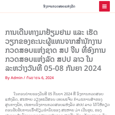
Skip
ອົງການກວດສອບແຫ່ງລັດ
to
content
ການເດີນທາງມາຢ້ຽມຢາມ ແລະ ເຮັດ
ວຽກຂອງຄະນະຜູ້ແທນຈາກສຳນັກງານ
ກວດສອບແຫ່ງຊາດ ສປ ຈີນ ທີ່ອົງການ
ກວດສອບແຫ່ງລັດ ສປປ ລາວ ໃນ
ລະຫວ່າງວັນທີ 05-08 ກັນຍາ 2024
By
Admin
/
กันยายน 6, 2024
ໃນຕອນບ່າຍຂອງວັນທີ 05 ກັນຍາ 2024 ທີ່ ອົງການກວດສອບ
ແຫ່ງລັດ, ສະຫາຍ ວຽງທະວີສອນ ເທບພະຈັນ ກຳມະການສຳຮອງ
ສູນກາງພັກ, ປະທານອົງການກວດສອບແຫ່ງລັດ ສປປ ລາວ ໄດ້ໃຫ້ກຽດ
ຕອນຮັບຮັບການເຂົ້າຢ້ຽມຂໍານັບຂອງ ສະຫາຍ ມ່າ ເວີນຮຸຍ, ຮອງ